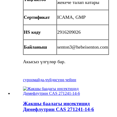
жекече талап катары
Сертификат
ICAMA, GMP
HS коду
2916209026
Байланыш
senton3@hebeisenton.com
Акысыз үлгүлөр бар.
суроо
майда-чүйдөсүнө чейин
Жакшы баадагы инсектицид
Димефлутрин CAS 271241-14-6