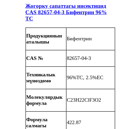
Жогорку сапаттагы инсектицид
CAS 82657-04-3 Бифентрин 96%
TC
Продукциянын
Бифентрин
аталышы
CAS №
82657-04-3
Техникалык
96%TC, 2.5%EC
мүнөздөмө
Молекулярдык
C23H22ClF3O2
формула
Формула
422.87
салмагы