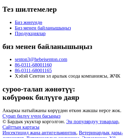
Тез шилтемелер
Биз жөнүндө
Биз менен байланышыңыз
Продукциялар
биз менен байланышыңыз
senton3@hebeisenton.com
86-0311-68001160
86-0311-68001165
Хэбэй Сентон эл аралык соода компаниясы, ЖЧК
суроо-талап жөнөтүү:
көбүрөөк билүүгө даяр
Акыркы натыйжаны көрүүдөн өткөн жакшы нерсе жок.
Сурап ​​билүү үчүн басыңыз
© Бардык укуктар корголгон.
Эң популярдуу товарлар
,
Сайттын картасы
Инсектицид жана антигельминтик
,
Ветеринардык дары-