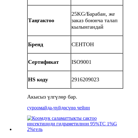
25KG/Барабан, же
Таңгактоо
заказ боюнча талап
кылынгандай
Бренд
СЕНТОН
Сертификат
ISO9001
HS коду
2916209023
Акысыз үлгүлөр бар.
суроо
майда-чүйдөсүнө чейин