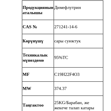
Продукциянын
Димефлутрин
аталышы
CAS №
271241-14-6
Көрүнүшү
сары суюктук
Техникалык
95%TC
мүнөздөмө
MF
C19H22F4O3
MW
374.37
25KG/Барабан, же
Таңгактоо
жекече талап катары