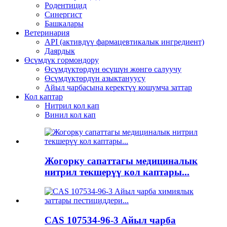
Родентицид
Синергист
Башкалары
Ветеринария
API (активдүү фармацевтикалык ингредиент)
Даярдык
Өсүмдүк гормондору
Өсүмдүктөрдүн өсүшүн жөнгө салуучу
Өсүмдүктөрдүн азыктануусу
Айыл чарбасына керектүү кошумча заттар
Кол каптар
Нитрил кол кап
Винил кол кап
Жогорку сапаттагы медициналык
нитрил текшерүү кол каптары...
CAS 107534-96-3 Айыл чарба