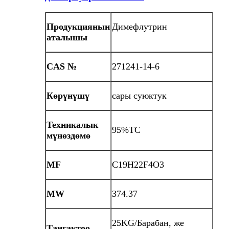
Продукциянын
Димефлутрин
аталышы
CAS №
271241-14-6
Көрүнүшү
сары суюктук
Техникалык
95%TC
мүнөздөмө
MF
C19H22F4O3
MW
374.37
25KG/Барабан, же
Таңгактоо