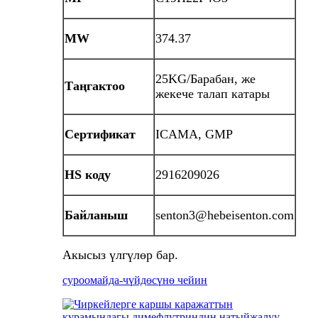
MW
374.37
25KG/Барабан, же
Таңгактоо
жекече талап катары
Сертификат
ICAMA, GMP
HS коду
2916209026
Байланыш
senton3@hebeisenton.com
Акысыз үлгүлөр бар.
суроо
майда-чүйдөсүнө чейин