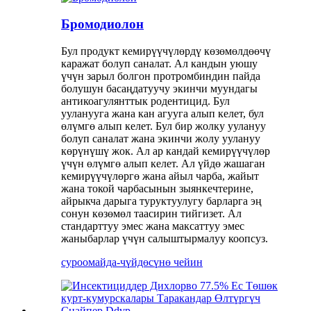
Бромодиолон
Бул продукт кемирүүчүлөрдү көзөмөлдөөчү
каражат болуп саналат. Ал кандын уюшу
үчүн зарыл болгон протромбиндин пайда
болушун басаңдатуучу экинчи муундагы
антикоагулянттык родентицид. Бул
ууланууга жана кан агууга алып келет, бул
өлүмгө алып келет. Бул бир жолку уулануу
болуп саналат жана экинчи жолу уулануу
көрүнүшү жок. Ал ар кандай кемирүүчүлөр
үчүн өлүмгө алып келет. Ал үйдө жашаган
кемирүүчүлөргө жана айыл чарба, жайыт
жана токой чарбасынын зыянкечтерине,
айрыкча дарыга туруктуулугу барларга эң
сонун көзөмөл таасирин тийгизет. Ал
стандарттуу эмес жана максаттуу эмес
жаныбарлар үчүн салыштырмалуу коопсуз.
суроо
майда-чүйдөсүнө чейин