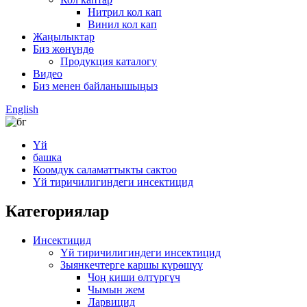
Нитрил кол кап
Винил кол кап
Жаңылыктар
Биз жөнүндө
Продукция каталогу
Видео
Биз менен байланышыңыз
English
Үй
башка
Коомдук саламаттыкты сактоо
Үй тиричилигиндеги инсектицид
Категориялар
Инсектицид
Үй тиричилигиндеги инсектицид
Зыянкечтерге каршы күрөшүү
Чоң киши өлтүргүч
Чымын жем
Ларвицид