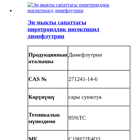
Эң мыкты сапаттагы
пиретроиддик инсектицид
димефлутрин
Продукциянын
Димефлутрин
аталышы
CAS №
271241-14-6
Көрүнүшү
сары суюктук
Техникалык
95%TC
мүнөздөмө
MF
C19H22F4O3