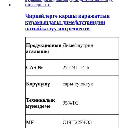
Чиркейлерге каршы каражаттын
курамындагы димефлутриндин
натыйжалуу ингредиенти
Продукциянын
Димефлутрин
аталышы
CAS №
271241-14-6
Көрүнүшү
сары суюктук
Техникалык
95%TC
мүнөздөмө
MF
C19H22F4O3