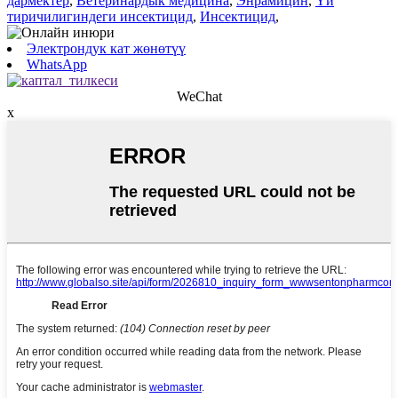
дармектер
,
Ветеринардык медицина
,
Энрамицин
,
Үй
тиричилигиндеги инсектицид
,
Инсектицид
,
Электрондук кат жөнөтүү
WhatsApp
WeChat
x