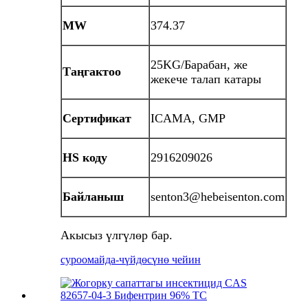
MW
374.37
25KG/Барабан, же
Таңгактоо
жекече талап катары
Сертификат
ICAMA, GMP
HS коду
2916209026
Байланыш
senton3@hebeisenton.com
Акысыз үлгүлөр бар.
суроо
майда-чүйдөсүнө чейин