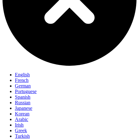
English
French
German
Portuguese
Spanish
Russian
Japanese
Korean
Arabic
Irish
Greek
Turkish