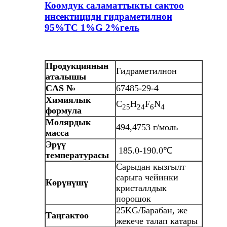
Коомдук саламаттыкты сактоо
инсектициди гидраметилнон
95%TC 1%G 2%гель
Продукциянын
Гидраметилнон
аталышы
CAS №
67485-29-4
Химиялык
C
H
F
N
25
24
6
4
формула
Молярдык
494,4753 г/моль
масса
Эрүү
185.0-190.0℃
температурасы
Сарыдан кызгылт
сарыга чейинки
Көрүнүшү
кристаллдык
порошок
25KG/Барабан, же
Таңгактоо
жекече талап катары