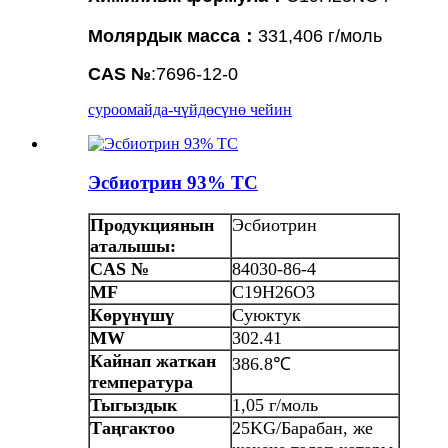
Молярдык масса
：
331,406 г/моль
CAS №
:7696-12-0
суроо
майда-чүйдөсүнө чейин
Эсбиотрин 93% TC
Продукциянын
Эсбиотрин
аталышы:
CAS №
84030-86-4
MF
C19H26O3
Көрүнүшү
Суюктук
MW
302.41
Кайнап жаткан
386.8℃
температура
Тыгыздык
1,05 г/моль
Таңгактоо
25KG/Барабан, же