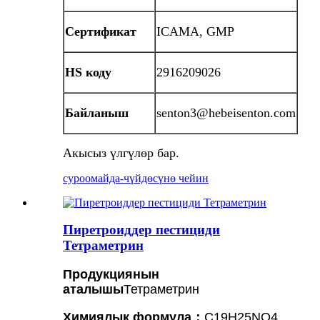
Сертификат
ICAMA, GMP
HS коду
2916209026
Байланыш
senton3@hebeisenton.com
Акысыз үлгүлөр бар.
суроо
майда-чүйдөсүнө чейин
Пиретроиддер пестициди
Тетраметрин
Продукциянын
аталышы
Тетраметрин
Химиялык формула
：
C19H25NO4