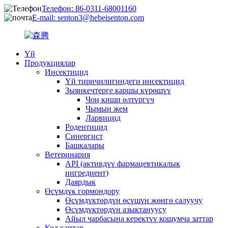
Телефон: 86-0311-68001160
E-mail: senton3@hebeisenton.com
Үй
Продукциялар
Инсектицид
Үй тиричилигиндеги инсектицид
Зыянкечтерге каршы күрөшүү
Чоң киши өлтүргүч
Чымын жем
Ларвицид
Родентицид
Синергист
Башкалары
Ветеринария
API (активдүү фармацевтикалык
ингредиент)
Даярдык
Өсүмдүк гормондору
Өсүмдүктөрдүн өсүшүн жөнгө салуучу
Өсүмдүктөрдүн азыктануусу
Айыл чарбасына керектүү кошумча заттар
Кол каптар