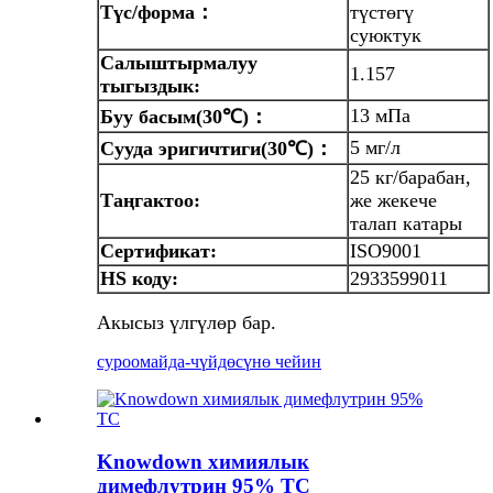
Түс/форма
：
түстөгү
суюктук
Салыштырмалуу
1.157
тыгыздык:
13 мПа
Буу
басым
(30℃)：
5 мг/л
Сууда эригичтиги
(30℃)：
25 кг/барабан,
Таңгактоо:
же жекече
талап катары
Сертификат:
ISO9001
HS коду:
2933599011
Акысыз үлгүлөр бар.
суроо
майда-чүйдөсүнө чейин
Knowdown химиялык
димефлутрин 95% TC