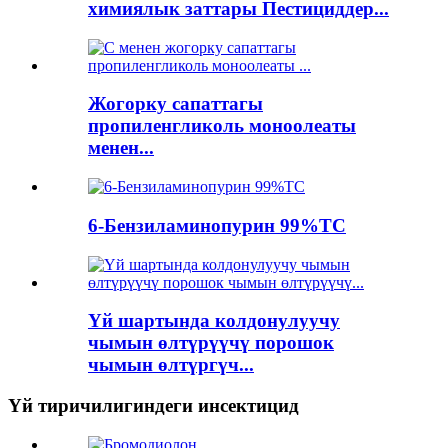
химиялык заттары Пестициддер...
Жогорку сапаттагы
пропиленгликоль моноолеаты
менен...
6-Бензиламинопурин 99%TC
Үй шартында колдонулуучу
чымын өлтүрүүчү порошок
чымын өлтүргүч...
Үй тиричилигиндеги инсектицид