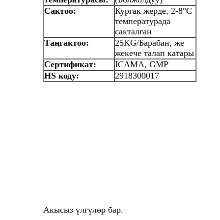
Сактоо:
Кургак жерде, 2-8°C
температурада
сакталган
Таңгактоо:
25KG/Барабан, же
жекече талап катары
Сертификат:
ICAMA, GMP
HS коду:
2918300017
Акысыз үлгүлөр бар.