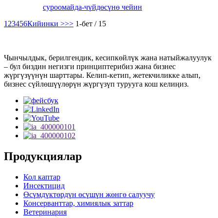
суроо
майда-чүйдөсүнө чейин
1
2
3
4
5
6
Кийинки >
>>
1-бет / 15
Чынчылдык, берилгендик, кесипкөйлүк жана натыйжалуулук
– бул биздин негизги принциптерибиз жана бизнес
жүргүзүүнүн шарттары. Келип-кетип, жетекчиликке алып,
бизнес сүйлөшүүлөрүн жүргүзүп турууга кош келиңиз.
Продукциялар
Кол каптар
Инсектицид
Өсүмдүктөрдүн өсүшүн жөнгө салуучу
Консерванттар, химиялык заттар
Ветеринария