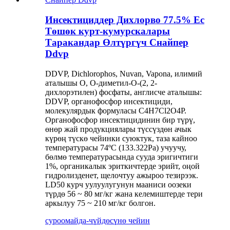
Инсектициддер Дихлорво 77.5% Ec
Төшөк курт-кумурскалары
Таракандар Өлтүргүч Снайпер
Ddvp
DDVP, Dichlorophos, Nuvan, Vapona, илимий
аталышы O, O-диметил-O-(2, 2-
дихлорэтилен) фосфаты, англисче аталышы:
DDVP, органофосфор инсектициди,
молекулярдык формуласы C4H7Cl2O4P.
Органофосфор инсектицидинин бир түрү,
өнөр жай продукциялары түссүздөн ачык
күрөң түскө чейинки суюктук, таза кайноо
температурасы 74ºC (133.322Pa) учуучу,
бөлмө температурасында сууда эригичтиги
1%, органикалык эриткичтерде эрийт, оңой
гидролизденет, щелочтуу ажыроо тезирээк.
LD50 курч уулуулугунун мааниси оозеки
түрдө 56 ~ 80 мг/кг жана келемиштерде тери
аркылуу 75 ~ 210 мг/кг болгон.
суроо
майда-чүйдөсүнө чейин