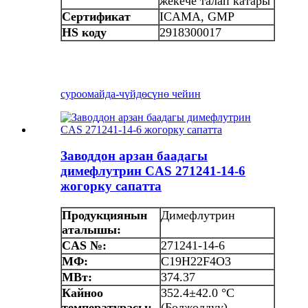
жекече талап катары
Сертификат
ICAMA, GMP
HS коду
2918300017
суроо
майда-чүйдөсүнө чейин
Заводдон арзан баадагы
димефлутрин CAS 271241-14-6
жогорку сапатта
Продукциянын
Димефлутрин
аталышы:
CAS №:
271241-14-6
МФ:
C19H22F4O3
МВт:
374.37
Кайноо
352.4±42.0 °C
температурасы:
(Болжолдуу)