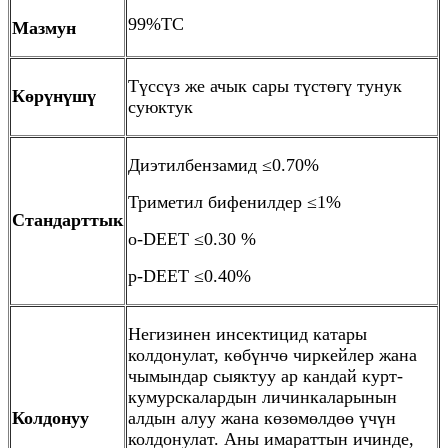
99%TC
Мазмун
Түссүз же ачык сары түстөгү тунук
Көрүнүшү
суюктук
Диэтилбензамид ≤0.70%
Триметил бифенилдер ≤1%
Стандарттык
o-DEET ≤0.30 %
p-DEET ≤0.40%
Негизинен инсектицид катары
колдонулат, көбүнчө чиркейлер жана
чымындар сыяктуу ар кандай курт-
кумурскалардын личинкаларынын
Колдонуу
алдын алуу жана көзөмөлдөө үчүн
колдонулат. Аны имараттын ичинде,