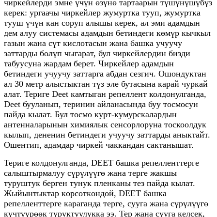
чиркейлерди эмне үчүн өзүнө тартаарын түшүнүшүбүз
керек: ургаачы чиркейлер жумуртка тууп, жумуртка
тууш үчүн кан соруп алышы керек, ал эми адамдын
дем алуу системасы адамдын бетиндеги көмүр кычкыл
газын жана сүт кислотасын жана башка учуучу
заттарды бөлүп чыгарат, бул чиркейлердин бизди
табуусуна жардам берет. Чиркейлер адамдын
бетиндеги учуучу заттарга абдан сезгич. Ошондуктан
ал 30 метр алыстыктан түз эле бутасына карай чуркай
алат. Териге Deet камтыган репеллент колдонулганда,
Deet бууланып, теринин айланасында буу тосмосун
пайда кылат. Бул тосмо курт-кумурскалардын
антенналарынын химиялык сенсорлоруна тоскоолдук
кылып, дененин бетиндеги учуучу заттарды аныктайт.
Ошентип, адамдар чиркей чаккандан сактанышат.
Териге колдонулганда, DEET башка репелленттерге
салыштырмалуу сүрүлүүгө жана терге жакшы
туруштук берген тунук пленканы тез пайда кылат.
Жыйынтыктар көрсөткөндөй, DEET башка
репелленттерге караганда терге, сууга жана сүрүлүүгө
күчтүүрөөк туруктуулукка ээ. Тер жана сууга келсек,