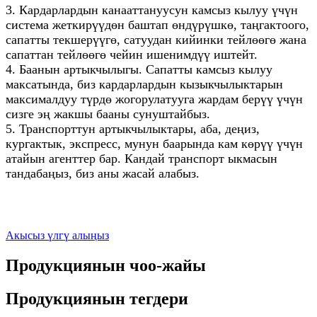
3. Кардарлардын канааттануусун камсыз кылуу үчүн
система жеткирүүдөн баштап өндүрүшкө, таңгактоого,
сапатты текшерүүгө, сатуудан кийинки тейлөөгө жана
сапаттан тейлөөгө чейин ишенимдүү иштейт.
4. Баанын артыкчылыгы. Сапатты камсыз кылуу
максатында, биз кардарлардын кызыкчылыктарын
максималдуу түрдө жогорулатууга жардам берүү үчүн
сизге эң жакшы бааны сунуштайбыз.
5. Транспорттун артыкчылыктары, аба, деңиз,
кургактык, экспресс, мунун баарында кам көрүү үчүн
атайын агенттер бар. Кандай транспорт ыкмасын
тандабаңыз, биз аны жасай алабыз.
Акысыз үлгү алыңыз
Продукциянын чоо-жайы
Продукциянын тегдери