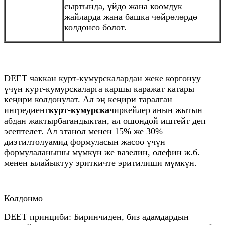
сыртында, үйдө жана коомдук
жайларда жана башка чөйрөлөрдө
колдонсо болот.
DEET чаккан курт-кумурскалардан жеке коргонуу
үчүн курт-кумурскаларга каршы каражат катары
кеңири колдонулат. Ал эң кеңири таралган
ингредиент
курт-кумурска
чиркейлер анын жытын
абдан жактырбагандыктан, ал ошондой иштейт деп
эсептелет. Ал этанол менен 15% же 30%
диэтилтолуамид формуласын жасоо үчүн
формулаланышы мүмкүн же вазелин, олефин ж.б.
менен ылайыктуу эриткичте эритилиши мүмкүн.
Колдонмо
DEET принциби: Биринчиден, биз адамдардын