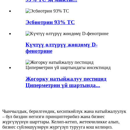
Эсбиотрин 93% TC
Күчтүү өлтүрүү жөндөмү D-
фенотрине
Жогорку натыйжалуу пестицид
Циперметрин үй шартында...
Чынчылдык, берилгендик, кесипкөйлүк жана натыйжалуулук
– бул биздин негизги принциптерибиз жана бизнес
жүргүзүүнүн шарттары. Келип-кетип, жетекчиликке алып,
бизнес сүйлөшүүлөрүн жүргүзүп турууга кош келиңиз.