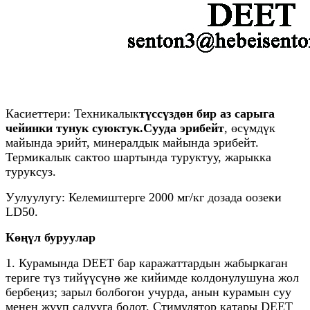
Касиеттери: Техникалык
түссүздөн бир аз сарыга
чейинки тунук суюктук.
Сууда эрибейт
, өсүмдүк
майында эрийт, минералдык майында эрибейт.
Термикалык сактоо шартында туруктуу, жарыкка
туруксуз.
Уулуулугу: Келемиштерге 2000 мг/кг дозада оозеки
LD50.
Көңүл буруулар
1. Курамында DEET бар каражаттардын жабыркаган
териге түз тийүүсүнө же кийимде колдонулушуна жол
бербеңиз; зарыл болбогон учурда, анын курамын суу
менен жууп салууга болот. Стимулятор катары DEET