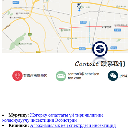
Мурунку:
Жогорку сапаттагы үй тиричилигине
колдонулуучу инсектицид Эсбиотрин
Кийинки:
Агрохимиялык кең спектрдеги инсектицид