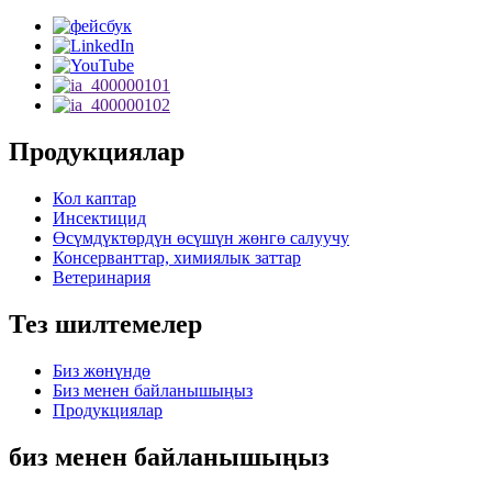
Продукциялар
Кол каптар
Инсектицид
Өсүмдүктөрдүн өсүшүн жөнгө салуучу
Консерванттар, химиялык заттар
Ветеринария
Тез шилтемелер
Биз жөнүндө
Биз менен байланышыңыз
Продукциялар
биз менен байланышыңыз