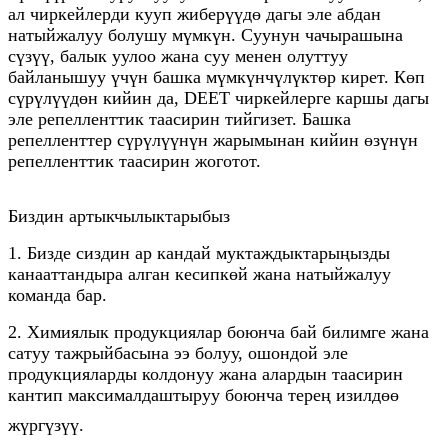
ал чиркейлерди кууп жиберүүдө дагы эле абдан
натыйжалуу болушу мүмкүн. Суунун чачырашына
сүзүү, балык уулоо жана суу менен олуттуу
байланышуу үчүн башка мүмкүнчүлүктөр кирет. Көп
сүрүлүүдөн кийин да, DEET чиркейлерге каршы дагы
эле репелленттик таасирин тийгизет. Башка
репелленттер сүрүлүүнүн жарымынан кийин өзүнүн
репелленттик таасирин жоготот.
Биздин артыкчылыктарыбыз
1. Бизде сиздин ар кандай муктаждыктарыңызды
канааттандыра алган кесипкөй жана натыйжалуу
команда бар.
2. Химиялык продукциялар боюнча бай билимге жана
сатуу тажрыйбасына ээ болуу, ошондой эле
продукцияларды колдонуу жана алардын таасирин
кантип максималдаштыруу боюнча терең изилдөө
жүргүзүү.