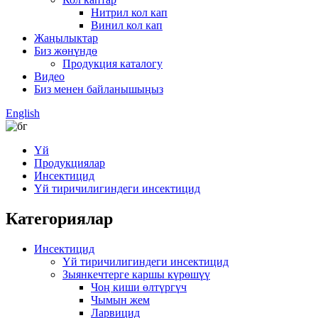
Нитрил кол кап
Винил кол кап
Жаңылыктар
Биз жөнүндө
Продукция каталогу
Видео
Биз менен байланышыңыз
English
Үй
Продукциялар
Инсектицид
Үй тиричилигиндеги инсектицид
Категориялар
Инсектицид
Үй тиричилигиндеги инсектицид
Зыянкечтерге каршы күрөшүү
Чоң киши өлтүргүч
Чымын жем
Ларвицид