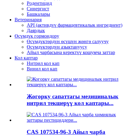
Родентицид
Синергист
Башкалары
Ветеринария
API (активдүү фармацевтикалык ингредиент)
Даярдык
Өсүмдүк гормондору
Өсүмдүктөрдүн өсүшүн жөнгө салуучу
Өсүмдүктөрдүн азыктануусу
Айыл чарбасына керектүү кошумча заттар
Кол каптар
Нитрил кол кап
Винил кол кап
Жогорку сапаттагы медициналык
нитрил текшерүү кол каптары...
CAS 107534-96-3 Айыл чарба