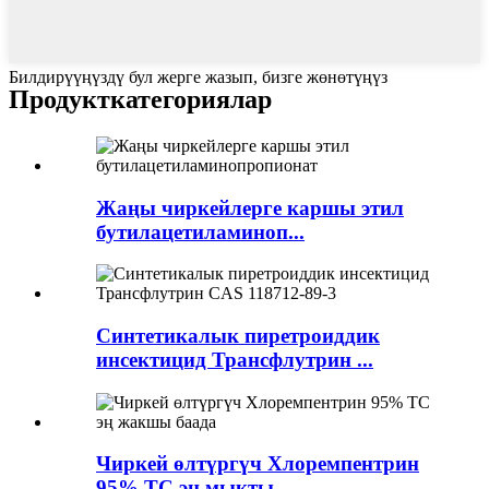
Билдирүүңүздү бул жерге жазып, бизге жөнөтүңүз
Продукт
категориялар
Жаңы чиркейлерге каршы этил
бутилацетиламиноп...
Синтетикалык пиретроиддик
инсектицид Трансфлутрин ...
Чиркей өлтүргүч Хлоремпентрин
95% TC эң мыкты...