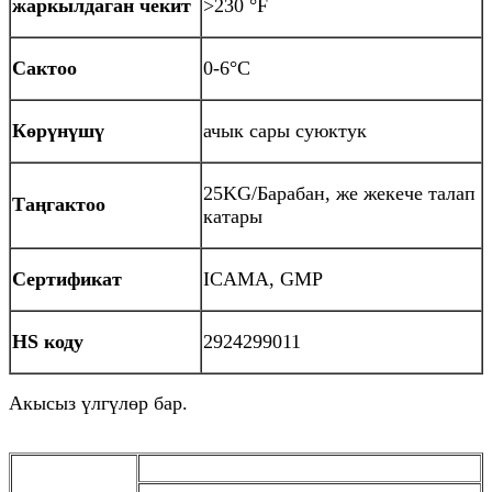
жаркылдаган чекит
>230 °F
Сактоо
0-6°C
Көрүнүшү
ачык сары суюктук
25KG/Барабан, же жекече талап
Таңгактоо
катары
Сертификат
ICAMA, GMP
HS коду
2924299011
Акысыз үлгүлөр бар.