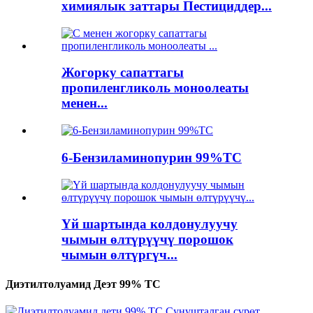
химиялык заттары Пестициддер...
Жогорку сапаттагы
пропиленгликоль моноолеаты
менен...
6-Бензиламинопурин 99%TC
Үй шартында колдонулуучу
чымын өлтүрүүчү порошок
чымын өлтүргүч...
Диэтилтолуамид Деэт 99% TC