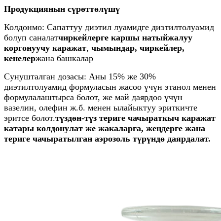
Продукциянын сүрөттөлүшү
Колдонмо: Сапаттуу диэтил луамидге диэтилтолуамид
болуп саналат
чиркейлерге каршы натыйжалуу
коргонуучу каражат
,
чымындар, чиркейлер,
кенелер
жана башкалар
Сунушталган дозасы: Аны 15% же 30%
диэтилтолуамид формуласын жасоо үчүн этанол менен
формулалаштырса болот, же май даярдоо үчүн
вазелин, олефин ж.б. менен ылайыктуу эриткичте
эритсе болот.
түздөн-түз териге чачыраткыч каражат
катары колдонулат же жакаларга, жеңдерге жана
териге чачыратылган аэрозоль түрүндө даярдалат.