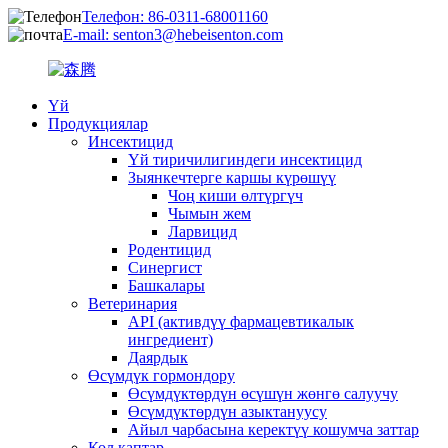
Телефон: 86-0311-68001160
E-mail: senton3@hebeisenton.com
Үй
Продукциялар
Инсектицид
Үй тиричилигиндеги инсектицид
Зыянкечтерге каршы күрөшүү
Чоң киши өлтүргүч
Чымын жем
Ларвицид
Родентицид
Синергист
Башкалары
Ветеринария
API (активдүү фармацевтикалык
ингредиент)
Даярдык
Өсүмдүк гормондору
Өсүмдүктөрдүн өсүшүн жөнгө салуучу
Өсүмдүктөрдүн азыктануусу
Айыл чарбасына керектүү кошумча заттар
Кол каптар