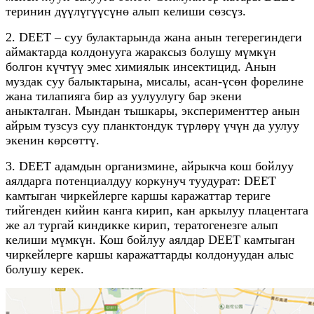
теринин дүүлүгүүсүнө алып келиши сөзсүз.
2. DEET – суу булактарында жана анын тегерегиндеги
аймактарда колдонууга жараксыз болушу мүмкүн
болгон күчтүү эмес химиялык инсектицид. Анын
муздак суу балыктарына, мисалы, асан-үсөн форелине
жана тилапияга бир аз уулуулугу бар экени
аныкталган. Мындан тышкары, эксперименттер анын
айрым тузсуз суу планктондук түрлөрү үчүн да уулуу
экенин көрсөттү.
3. DEET адамдын организмине, айрыкча кош бойлуу
аялдарга потенциалдуу коркунуч туудурат: DEET
камтыган чиркейлерге каршы каражаттар териге
тийгенден кийин канга кирип, кан аркылуу плацентага
же ал тургай киндикке кирип, тератогенезге алып
келиши мүмкүн. Кош бойлуу аялдар DEET камтыган
чиркейлерге каршы каражаттарды колдонуудан алыс
болушу керек.