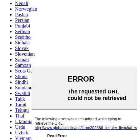
Nepali
Norwegian
Pashto
Persian
Punjabi
Serbian
Sesotho
Sinhala
Slovak
Slovenian
Somali
Samoan
Scots Gaelic
Shona
Sindhi
Sundanese
Swahili
Tajik
Tamil
Telugu
Thai
Ukrainian
Urdu
Uzbek
Vietnamese