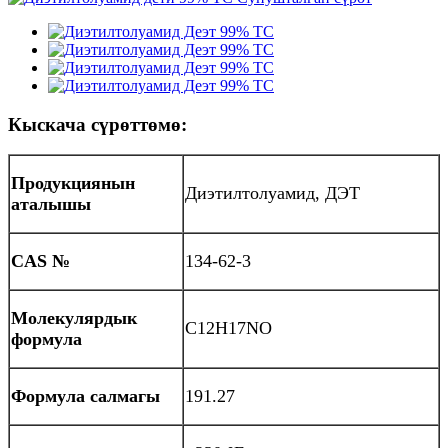
Кыскача сүрөттөмө:
Продукциянын
Диэтилтолуамид, ДЭТ
аталышы
CAS №
134-62-3
Молекулярдык
C12H17NO
формула
Формула салмагы
191.27