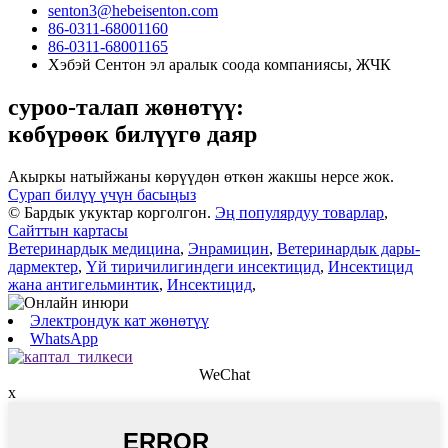
senton3@hebeisenton.com
86-0311-68001160
86-0311-68001165
Хэбэй Сентон эл аралык соода компаниясы, ЖЧК
суроо-талап жөнөтүү:
көбүрөөк билүүгө даяр
Акыркы натыйжаны көрүүдөн өткөн жакшы нерсе жок.
Сурап ​​билүү үчүн басыңыз
© Бардык укуктар корголгон.
Эң популярдуу товарлар
,
Сайттын картасы
Ветеринардык медицина
,
Энрамицин
,
Ветеринардык дары-
дармектер
,
Үй тиричилигиндеги инсектицид
,
Инсектицид
жана антигельминтик
,
Инсектицид
,
Электрондук кат жөнөтүү
WhatsApp
WeChat
x